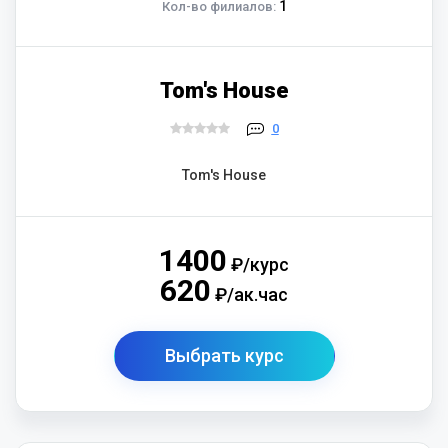
1
Кол-во филиалов:
Tom's House
0
Tom's House
1400
₽/курс
620
₽/ак.час
Выбрать курс