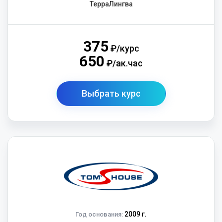
ТерраЛингва
375
₽/курс
650
₽/ак.час
Выбрать курс
2009 г.
Год основания: