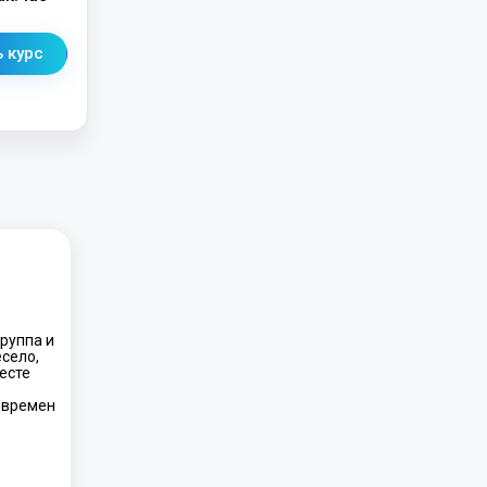
 курс
группа и
есело,
есте
 времен