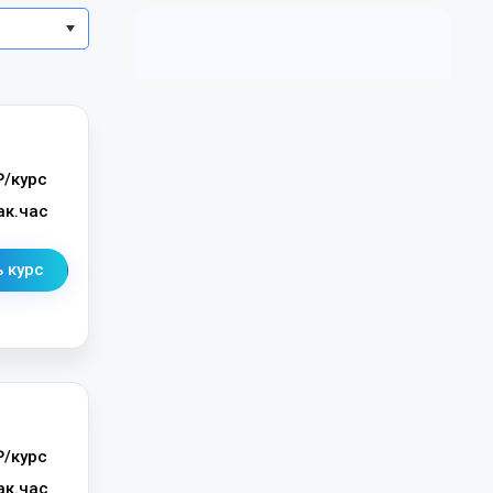
/курс
ак.час
 курс
/курс
ак.час