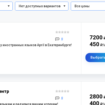
Нет доступных вариантов
Все цены
7200
₽
0
450
₽/
иностранных языков April в Екатеринбурге!
Выбрать
ентр
2800
₽
0
400
₽/
языкам и радуемся вашим успехам!