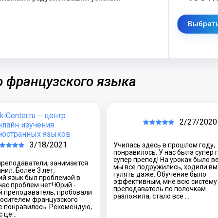
Выбрать
о французского языка
ikiCenter.ru – центр
2/27/2020
нлайн изучения
ностранных языков
3/18/2021
Училась здесь в прошлом году,
понравилось. У нас была супер 
супер препод! На уроках было в
преподаватели, занимается
мы все подружились, ходили вм
нил. Более 3 лет,
гулять даже. Обучение было
ий язык был проблемой в
эффективным, мне всю систему
час проблем нет! Юрий -
преподаватель по полочкам
й преподаватель, пробовали
разложила, стало все …
носителем французского
е понравилось. Рекомендую,
с це…