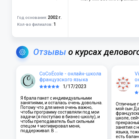
2002 г.
Год основания:
1
Кол-во филиалов:
Отзывы
о курсах деловог
CoCoÉcole - онлайн-школа
V
французского языка
о
и
1/17/2023
Я брала пакет с индивидуальными
занятиями, и осталась очень довольна.
Отличные 
Потому что для меня очень важно,
мой сын Да
чтобы программу составляли под мои
французск
задачи (я поступаю в бизнес-школу), и
школе, сей
чтобы преподаватель был сильным
прекрасны
спецом + мотивировал меня,
занятия с 
поддерживал. В …
языка, тож
есть балан