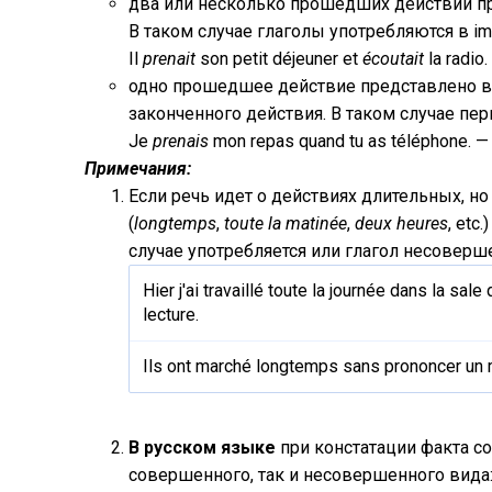
два или несколько прошедших действий про
В таком случае глаголы употребляются в imp
Il
prenait
son petit déjeuner et
écoutait
la radio
одно прошедшее действие представлено в 
законченного действия. В таком случае пер
Je
prenais
mon repas quand tu as téléphone. 
Примечания:
Если речь идет о действиях длительных,
(
longtemps
,
toute la matinée
,
deux heures
, etc
случае употребляется или глагол несоверш
Hier j'ai travaillé toute la journée dans la sale
lecture.
Ils ont marché longtemps sans prononcer un 
В русском языке
при констатации факта с
совершенного, так и несовершенного вида