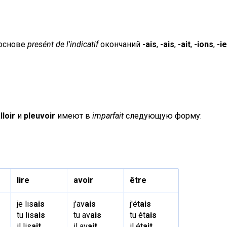
 основе
presént de l'indicatif
окончаний
-ais
,
-ais
,
-ait
,
-ions
,
-i
lloir
и
pleuvoir
имеют в
imparfait
следующую форму:
lire
avoir
être
je lis
ais
j'av
ais
j'ét
ais
tu lis
ais
tu av
ais
tu ét
ais
il lis
ait
il av
ait
il ét
ait