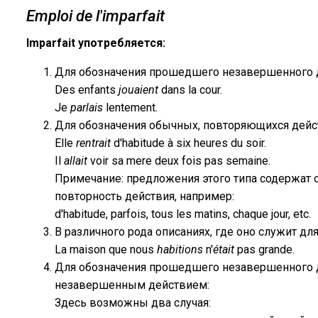
Emploi de l'imparfait
Imparfait употребляется:
Для обозначения прошедшего незавершенного д
Des enfants
jouaient
dans la cour.
Je
parlais
lentement.
Для обозначения обычных, повторяющихся дейс
Elle
rentrait
d'habitude à six heures du soir.
Il
allait
voir sa mere deux fois pas semaine.
Примечание: предложения этого типа содержат 
повторность действия, например:
d'habitude, parfois, tous les matins, chaque jour, etc.
В различного рода описаниях, где оно служит дл
La maison que nous
habitions
n'
était
pas grande.
Для обозначения прошедшего незавершенного 
незавершенным действием:
Здесь возможны два случая: