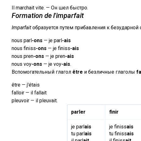
Il marchait vite. — Он шел быстро.
Formation de l'imparfait
Imparfait
образуется путем прибавления к безударной
nous parl
-ons
— je parl
-ais
nous finiss
-ons
— je finiss
-ais
nous pren
-ons
— je pren
-ais
nous voy
-ons
— je voy
-ais
.
Вспомогательный глагол
être
и безличные глаголы
fa
être — j'étais
falloir — il fallait
pleuvoir — il pleuvait.
parler
finir
je parl
ais
je finiss
ais
tu parl
ais
tu finiss
ais
il parl
ait
il finiss
ait