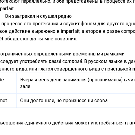
текают параллельно, и оба представлены в процессе их п
arfait:
. — Он завтракал и слушал радио.
процессе его протекания и служит фоном для другого одн
вое действие выражено в imparfait, а второе в passe compo
— Я обедал, когда ты мне позвонил.
 но ограниченных определенными временными рамками
.) следует употреблять
passé composé
. В русском языке в д
енного вида, или глагол совершенного вида с приставкой
п
 de
Вчера я весь день занимался (прозанимался) в ч
зале.
mot.
Они долго шли, не произнося ни слова.
овершения единичного действия может употребляться глаг
: