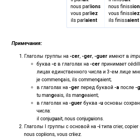
nous parl
ions
nous finiss
ion
vous parl
iez
vous finiss
iez
ils parl
aient
ils finiss
aient
Примечания:
Глаголы группы на
-cer
,
-ger
,
-guer
имеют в
impa
буква
-с
в глаголах на
-cer
принимает cédil
лицах единственного числа и 3-ем лице мн
je commen
ç
ais, ils commen
ç
aient;
в глаголах на
-ger
перед буквой
-а
после
-
tu man
g
eais, ils man
g
eaient;
в глаголах на
-guer
буква
-u
основы сохран
числа:
il conjug
u
ait, nous conjug
u
ions.
Глаголы I группы с основой на
-i
типа crier, copi
nous cop
i
ions, vous cr
i
iez.