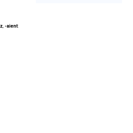
ez
,
-aient
: