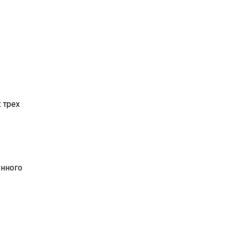
х трех
енного