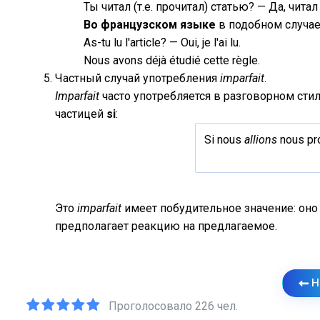
Ты читал (т.е. прочитал) статью? — Да, читал
Во французском языке
в подобном случае
As-tu lu l'article? — Oui, je l'ai lu.
Nous avons déjà étudié cette règle.
Частный случай употребления
imparfait
.
Imparfait
часто употребляется в разговорном ст
частицей
si
:
Si nous
allions
nous pr
Это
imparfait
имеет побудительное значение: оно
предполагает реакцию на предлагаемое.
Н
Проголосовало 226 чел.