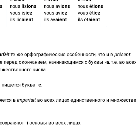
s
nous lis
ions
nous av
ions
nous ét
ions
vous is
iez
vous av
iez
vous ét
iez
ils lis
aient
ils av
aient
ils ét
aient
rfait
те же орфографические особенности, что и в
présent
:
le перед окончанием, начинающимся с буквы
-а
, т.е. во все
ожественного числа:
g
пишется буква
-е
:
яется в
imparfait
во всех лицах единственного и множеств
er сохраняют
-i
основы во всех лицах: