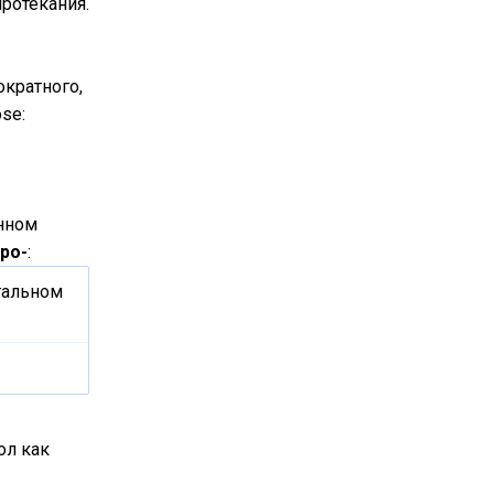
ротекания.
ократного,
se:
анном
ро-
:
итальном
ол как